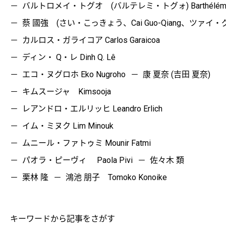
バルトロメイ・トグオ (バルテレミ・トグォ) Barthélémy 
蔡 國強 (さい・こっきょう、Cai Guo-Qiang、ツァイ
カルロス・ガライコア Carlos Garaicoa
ディン・ Q・レ Dinh Q. Lê
エコ・ヌグロホ Eko Nugroho
康 夏奈 (吉田 夏奈)
キムスージャ Kimsooja
レアンドロ・エルリッヒ Leandro Erlich
イム・ミヌク Lim Minouk
ムニール・ファトゥミ Mounir Fatmi
パオラ・ピーヴィ Paola Pivi
佐々木 類
栗林 隆
鴻池 朋子 Tomoko Konoike
キーワードから記事をさがす