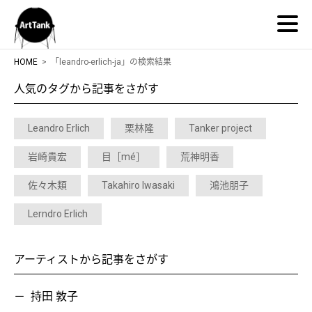
ArtTank
HOME
「leandro-erlich-ja」の検索結果
人気のタグから記事をさがす
Leandro Erlich
栗林隆
Tanker project
岩崎貴宏
目［mé］
荒神明香
佐々木類
Takahiro Iwasaki
鴻池朋子
Lerndro Erlich
アーティストから記事をさがす
持田 敦子