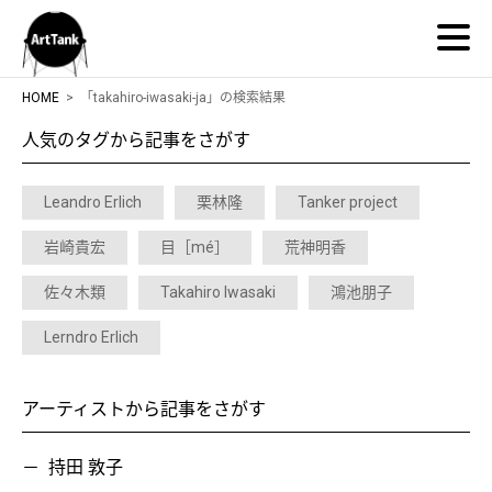
ArtTank
HOME
「takahiro-iwasaki-ja」の検索結果
人気のタグから記事をさがす
Leandro Erlich
栗林隆
Tanker project
岩崎貴宏
目［mé］
荒神明香
佐々木類
Takahiro Iwasaki
鴻池朋子
Lerndro Erlich
アーティストから記事をさがす
持田 敦子