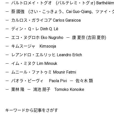
バルトロメイ・トグオ (バルテレミ・トグォ) Barthélémy 
蔡 國強 (さい・こっきょう、Cai Guo-Qiang、ツァイ
カルロス・ガライコア Carlos Garaicoa
ディン・ Q・レ Dinh Q. Lê
エコ・ヌグロホ Eko Nugroho
康 夏奈 (吉田 夏奈)
キムスージャ Kimsooja
レアンドロ・エルリッヒ Leandro Erlich
イム・ミヌク Lim Minouk
ムニール・ファトゥミ Mounir Fatmi
パオラ・ピーヴィ Paola Pivi
佐々木 類
栗林 隆
鴻池 朋子 Tomoko Konoike
キーワードから記事をさがす