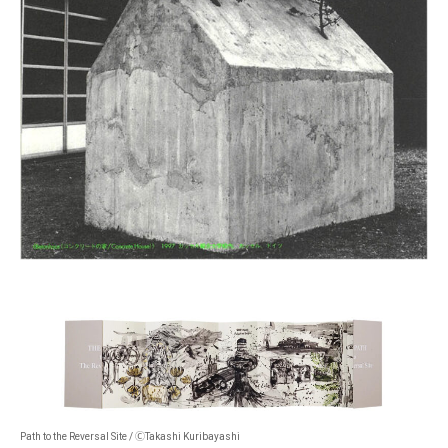
Path to the Reversal Site /
ⒸTakashi Kuribayashi