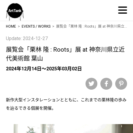
ArtTank
HOME
EVENTS / WORKS
展覧会「栗林 隆 : Roots」展 at 神奈川県立近代美術館 葉山
Update: 2024-12-27
展覧会「栗林 隆 : Roots」展 at 神奈川県立近
代美術館 葉山
2024年12月14日～2025年03月02日
Twitter
Facebook
Pinteres
新作大型インスタレーションとともに、これまでの栗林隆の歩み
を辿るできる個展を開催。