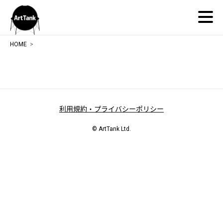
ArtTank
HOME
利用規約・プライバシーポリシー
© ArtTank Ltd.