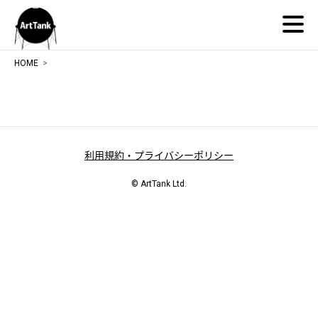
ArtTank
HOME
利用規約・プライバシーポリシー
© ArtTank Ltd.