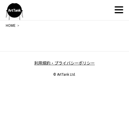
ArtTank
HOME
利用規約・プライバシーポリシー
© ArtTank Ltd.