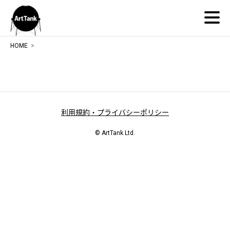
ArtTank
HOME
利用規約・プライバシーポリシー
© ArtTank Ltd.