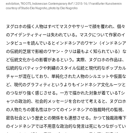
exhibition, "ROOTS, Indonesian Contemporary Art" / 2015-16 / Frankfurter Kunstverein
courtesy of Studio Eko Nugroho, photo by Eko Nugroho
ヌグロホの描く人物はすべてマスクやサリーで顔を覆われ、個々
のアイデンティティーは失われている。マスクについて作家のイ
ンタビューを読んでいるとインドネシアのワヤン（インドネシア
の伝統的芝居で影絵のワヤン・クリは最もよく知られている）な
ど伝統文化からの影響があるという。実際、ヌグロホの作品は、
伝統的なバティックや刺繍のスタイル伝統と現代的なポップカル
チャーが混在しており、単純化された人物のシルエットや仮面な
ど、現代のグラフィティというよりもインドネシア文化ルーツと
のつながり強く感じさせる。一方で描かれた対象が着ているTシ
ャツの政治的、社会的メッセージを合わせて考えると、ヌグロホ
の人物たちの匿名性はかつてのインドネシアの独裁時代の監視、
密告社会という歴史との関係をも連想させる。かつて独裁政権下
のインドネシアでは不用意な政治的な発言は死にもつながってい