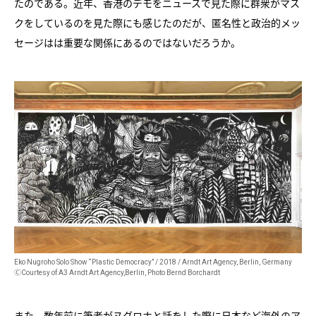
たのである。近年、香港のデモをニュースで見た際に群衆がマス
クをしているのを見た際にも感じたのだが、匿名性と政治的メッ
セージはは重要な関係にあるのではないだろうか。
Eko Nugroho Solo Show “Plastic Democracy” / 2018 / Arndt Art Agency, Berlin, Germany
ⒸCourtesy of A3 Arndt Art Agency,Berlin, Photo Bernd Borchardt
また、数年前に筆者がヌグロホと話をした際に日本など海外のア