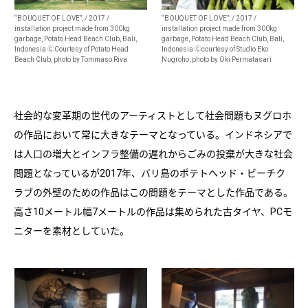
“BOUQUET OF LOVE”, / 2017 /
“BOUQUET OF LOVE”, / 2017 /
installation project made from 300kg
installation project made from 300kg
garbage, Potato Head Beach Club, Bali,
garbage, Potato Head Beach Club, Bali,
Indonesia
ⒸCourtesy of Potato Head
Indonesia
Ⓒcourtesy of Studio Eko
Beach Club, photo by Tommaso Riva
Nugroho, photo by Oki Permatasari
社会的な変革期の世代のアーティストとして社会問題もヌグロホ
の作品において常に大きなテーマとなっている。インドネシアで
は人口の増大とインフラ整備の遅れからごみの投棄が大きな社会
問題となっているが2017年、バリ島のポテトヘッド・ビーチク
ラブの外壁のための作品はこの問題をテーマとした作品である。
高さ10メートル幅7メートルの作品は集められた古タイヤ、PCモ
ニターを素材としていた。