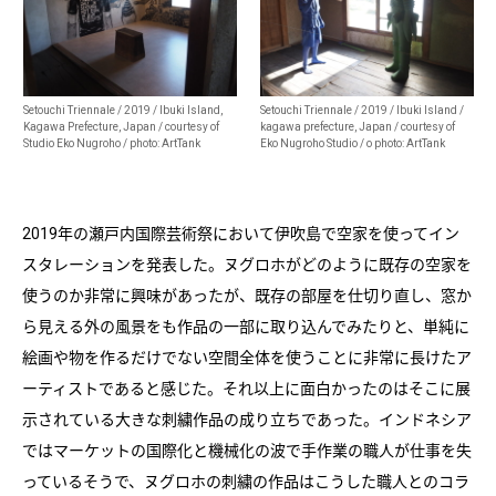
Setouchi Triennale / 2019 / Ibuki Island,
Setouchi Triennale / 2019 / Ibuki Island /
Kagawa Prefecture, Japan / courtesy of
kagawa prefecture, Japan / courtesy of
Studio Eko Nugroho /
photo: ArtTank
Eko Nugroho Studio / o
photo: ArtTank
2019年の瀬戸内国際芸術祭において伊吹島で空家を使ってイン
スタレーションを発表した。ヌグロホがどのように既存の空家を
使うのか非常に興味があったが、既存の部屋を仕切り直し、窓か
ら見える外の風景をも作品の一部に取り込んでみたりと、単純に
絵画や物を作るだけでない空間全体を使うことに非常に長けたア
ーティストであると感じた。それ以上に面白かったのはそこに展
示されている大きな刺繍作品の成り立ちであった。インドネシア
ではマーケットの国際化と機械化の波で手作業の職人が仕事を失
っているそうで、ヌグロホの刺繍の作品はこうした職人とのコラ