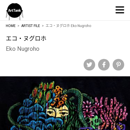
ArtTank
HOME
ARTIST FILE
エコ・ヌグロホ Eko Nugroho
エコ・ヌグロホ
Eko Nugroho
Twitter
Facebook
Pinteres