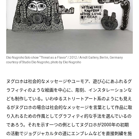
Eko Nugroho Solo show “Threat as a Flavor" / 2012 / Arndt Gallery, Berlin, Germany
courtesy of Studio Eko Nugroho, photo by Eko Nugroho
ヌグロホは社会的なメッセージやユーモア、遊び心にあふれるグ
ラフィティのような絵画を中心に、彫刻、インスタレーションな
ども制作している。いわゆるストリートアート系のようにも見え
るがヌグロホの場合は社会的なメッセージを言葉として作品に取
り入れるための作風としてグラフィティ的な手法を選んでいるの
であろう。それを示す一つの例としてヌグロホが2000年の初期
の活動でジョグジャカルタの道にエンブレムなどを直接刺繍を施