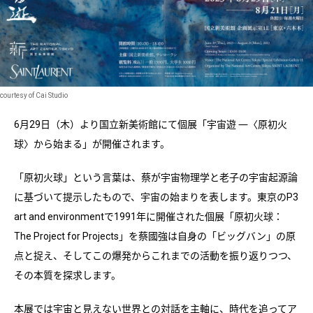
courtesy of Cai Studio
6月29日（木）より国立新美術館にて個展「宇宙遊 ―〈原初火
球〉から始まる」が開催されます。
「原初火球」という言葉は、蔡が宇宙物理学と老子の宇宙起源論
に基づいて提示したもので、宇宙の始まりを表します。東京のP3
art and environmentで1991年に開催された個展「原初火球：
The Project for Projects」を蔡國強は自身の「ビッグバン」の原
点と捉え、そしてこの爆発からこれまでの活動を振り返りつつ、
その本質を探求します。
本展では宇宙と見えない世界との対話を主軸に、時代を追ってア