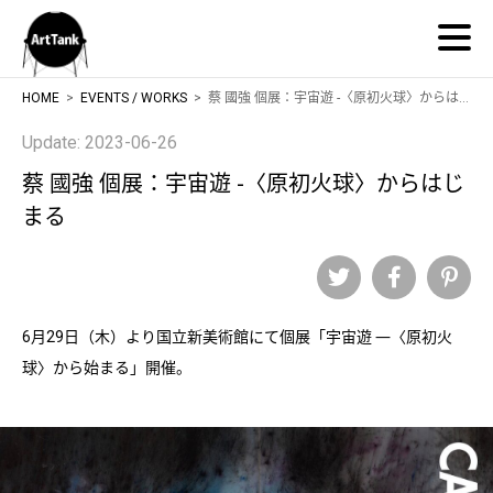
ArtTank
HOME
EVENTS / WORKS
蔡 國強 個展：宇宙遊 -〈原初火球〉からはじまる
Update: 2023-06-26
蔡 國強 個展：宇宙遊 -〈原初火球〉からはじ
まる
Twitter
Facebook
Pinteres
6月29日（木）より国立新美術館にて個展「宇宙遊 ―〈原初火
球〉から始まる」開催。